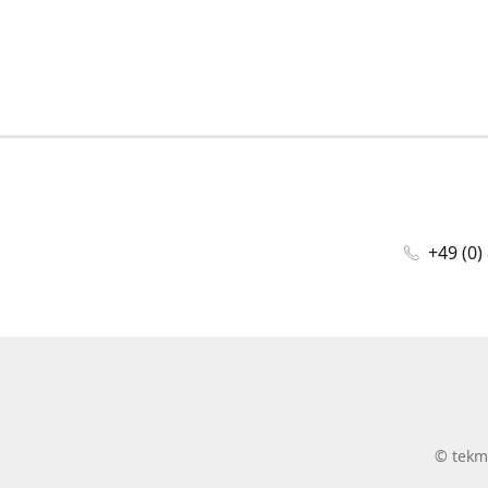
+49 (0)
©
tekm