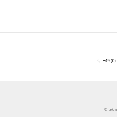
+49 (0)
©
tekm