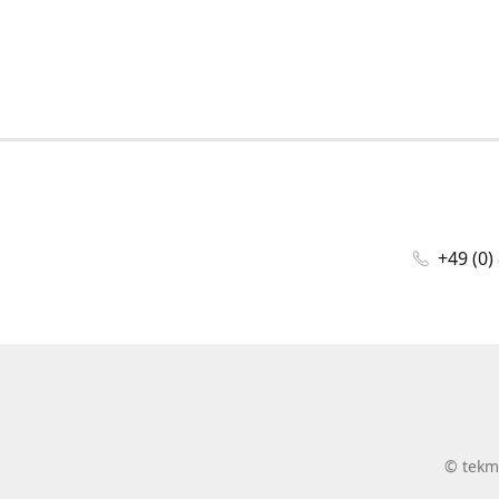
+49 (0)
©
tekm