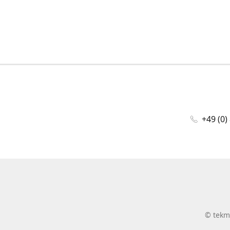
+49 (0)
©
tekm