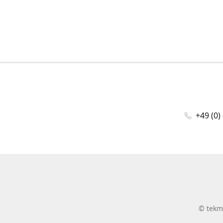
+49 (0)
©
tekm