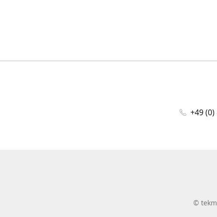
+49 (0)
©
tekm