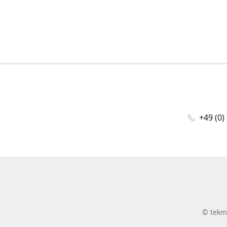
+49 (0)
©
tekm