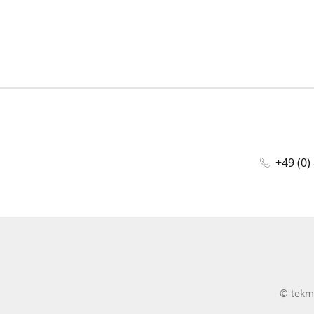
+49 (0)
©
tekm