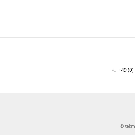
+49 (0)
©
tekm