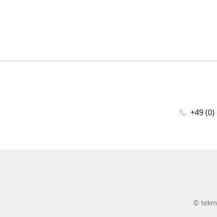
+49 (0)
©
tekm