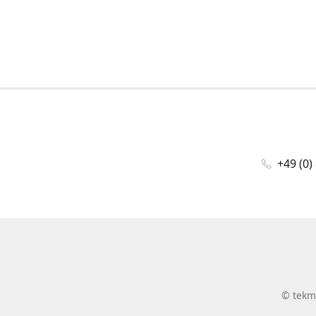
+49 (0)
©
tekm